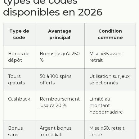
types de codes
disponibles en 2026
Type de
Avantage
Condition
code
principal
commune
Bonus de
Bonus jusqu’à 250
Mise x35 avant
dépôt
%
retrait
Tours
50 à 100 spins
Utilisation sur jeux
gratuits
offerts
sélectionnés
Cashback
Remboursement
Limité au
jusqu’à 20 %
montant
hebdomadaire
Bonus
Argent bonus
Mise x50, retrait
sans
immédiat
limité