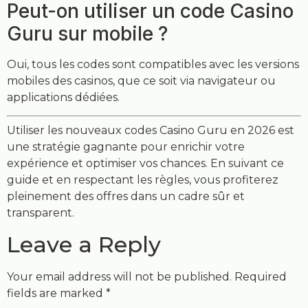
Peut-on utiliser un code Casino
Guru sur mobile ?
Oui, tous les codes sont compatibles avec les versions
mobiles des casinos, que ce soit via navigateur ou
applications dédiées.
Utiliser les nouveaux codes Casino Guru en 2026 est
une stratégie gagnante pour enrichir votre
expérience et optimiser vos chances. En suivant ce
guide et en respectant les règles, vous profiterez
pleinement des offres dans un cadre sûr et
transparent.
Leave a Reply
Your email address will not be published.
Required
fields are marked
*