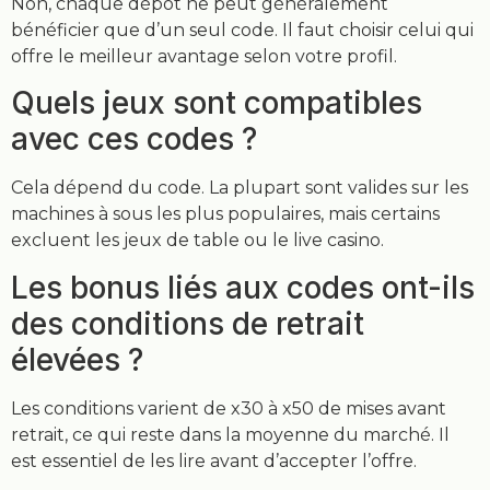
Non, chaque dépôt ne peut généralement
bénéficier que d’un seul code. Il faut choisir celui qui
offre le meilleur avantage selon votre profil.
Quels jeux sont compatibles
avec ces codes ?
Cela dépend du code. La plupart sont valides sur les
machines à sous les plus populaires, mais certains
excluent les jeux de table ou le live casino.
Les bonus liés aux codes ont-ils
des conditions de retrait
élevées ?
Les conditions varient de x30 à x50 de mises avant
retrait, ce qui reste dans la moyenne du marché. Il
est essentiel de les lire avant d’accepter l’offre.