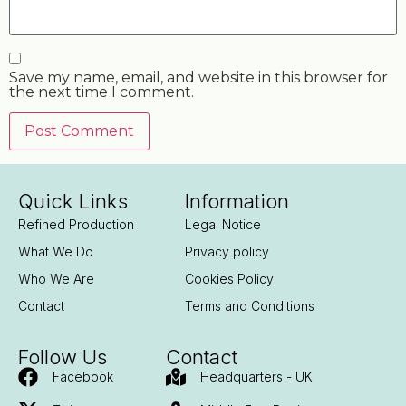
Save my name, email, and website in this browser for
the next time I comment.
Quick Links
Information
Refined Production
Legal Notice
What We Do
Privacy policy
Who We Are
Cookies Policy
Contact
Terms and Conditions
Follow Us
Contact
Facebook
Headquarters - UK