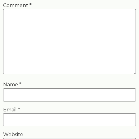
Comment
*
Name
*
Email
*
Website