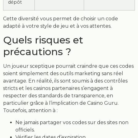
dépôt
Cette diversité vous permet de choisir un code
adapté à votre style de jeu et à vos attentes.
Quels risques et
précautions ?
Un joueur sceptique pourrait craindre que ces codes
soient simplement des outils marketing sans réel
avantage. En réalité, ils sont soumis à des contrôles
stricts et les casinos partenaires s’engagent à
respecter des standards de transparence, en
particulier grâce à l’implication de Casino Guru.
Toutefois, attention à :
Ne jamais partager vos codes sur des sites non
officiels.
Vérifier les dates d’expiration.