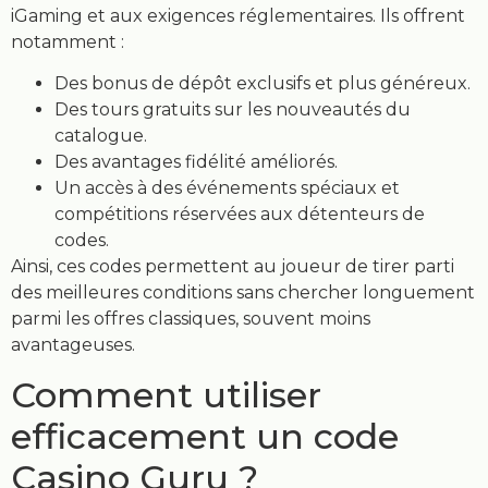
iGaming et aux exigences réglementaires. Ils offrent
notamment :
Des bonus de dépôt exclusifs et plus généreux.
Des tours gratuits sur les nouveautés du
catalogue.
Des avantages fidélité améliorés.
Un accès à des événements spéciaux et
compétitions réservées aux détenteurs de
codes.
Ainsi, ces codes permettent au joueur de tirer parti
des meilleures conditions sans chercher longuement
parmi les offres classiques, souvent moins
avantageuses.
Comment utiliser
efficacement un code
Casino Guru ?