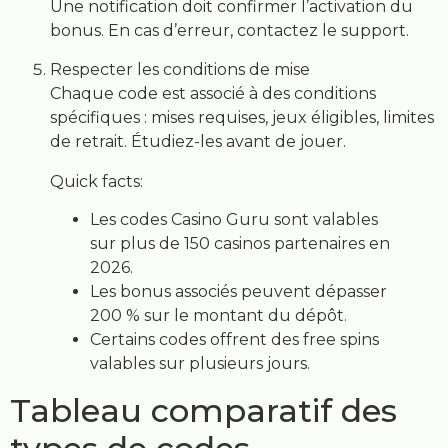
Une notification doit confirmer l’activation du
bonus. En cas d’erreur, contactez le support.
Respecter les conditions de mise
Chaque code est associé à des conditions
spécifiques : mises requises, jeux éligibles, limites
de retrait. Étudiez-les avant de jouer.
Quick facts:
Les codes Casino Guru sont valables
sur plus de 150 casinos partenaires en
2026.
Les bonus associés peuvent dépasser
200 % sur le montant du dépôt.
Certains codes offrent des free spins
valables sur plusieurs jours.
Tableau comparatif des