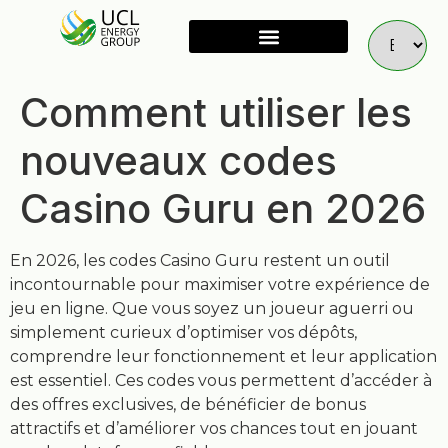
Comment utiliser les
nouveaux codes
Casino Guru en 2026
En 2026, les codes Casino Guru restent un outil
incontournable pour maximiser votre expérience de
jeu en ligne. Que vous soyez un joueur aguerri ou
simplement curieux d’optimiser vos dépôts,
comprendre leur fonctionnement et leur application
est essentiel. Ces codes vous permettent d’accéder à
des offres exclusives, de bénéficier de bonus
attractifs et d’améliorer vos chances tout en jouant