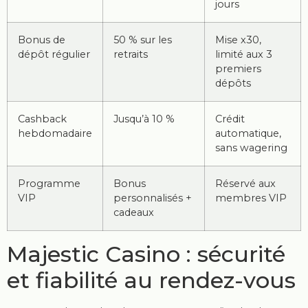
jours
Bonus de
50 % sur les
Mise x30,
dépôt régulier
retraits
limité aux 3
premiers
dépôts
Cashback
Jusqu’à 10 %
Crédit
hebdomadaire
automatique,
sans wagering
Programme
Bonus
Réservé aux
VIP
personnalisés +
membres VIP
cadeaux
Majestic Casino : sécurité
et fiabilité au rendez-vous