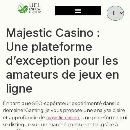
Majestic Casino :
Une plateforme
d’exception pour les
amateurs de jeux en
ligne
En tant que SEO-copérateur expérimenté dans le
domaine iGaming, je vous propose une analyse claire
majestic casino
et approfondie de
, une plateforme qui
se distingue sur un marché concurrentiel grâce à