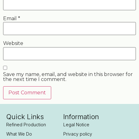
Email
*
Website
Save my name, email, and website in this browser for
the next time I comment.
Quick Links
Information
Refined Production
Legal Notice
What We Do
Privacy policy