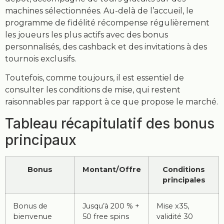
machines sélectionnées. Au-delà de l’accueil, le
programme de fidélité récompense régulièrement
les joueurs les plus actifs avec des bonus
personnalisés, des cashback et des invitations à des
tournois exclusifs.
Toutefois, comme toujours, il est essentiel de
consulter les conditions de mise, qui restent
raisonnables par rapport à ce que propose le marché.
Tableau récapitulatif des bonus
principaux
Bonus
Montant/Offre
Conditions
principales
Bonus de
Jusqu’à 200 % +
Mise x35,
bienvenue
50 free spins
validité 30